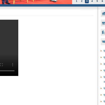
1
2
3
4
5
6
ऑन
मा
ई-
जा
प
प
उ
प
प
अ
प
प
प