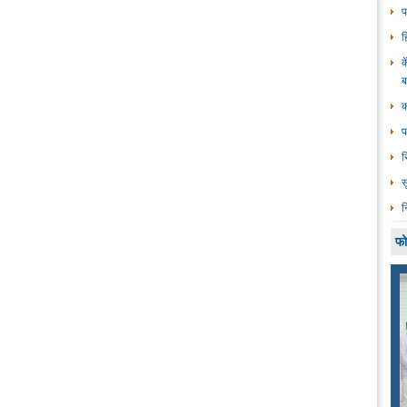
प
ह
क
क
प
र
स
न
फो