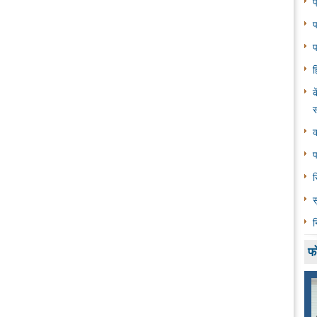
प
प
प
ह
क
स
क
प
र
स
न
फ