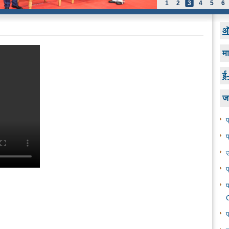
1
2
3
4
5
6
ऑन
मा
ई
ज
प
प
उ
प
प
C
प