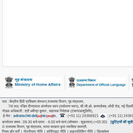
पता : केंद्रीय हिंदी प्रशिक्षण संस्थान,राजभाषा विभाग, गृह मंत्रालय,
7वां तल, पंडित दीनदयाल अंत्‍योदय भवन (पर्यावरण भवन), सी.जी.ओ. काम्पलैक्स, लोदी रोड, नई दिल
नोडल अधिकारी : श्री धर्मेन्द्र कुमार , सहायक निदेशक (टंकण/आशुलिपि),
ई-मेल :
adratschti-dol
nic
in
,
: (+91 11) 24366821
: (+91 11) 243
[at]
[dot]
कार्यालय समय : 09.30 बजे प्रात: - 6.00 बजे सायं (सोमवार - शुक्रवार) (+05:30)
[छुटिट्यों की सूच
© राजभाषा विभाग, गृह मंत्रालय, भारत सरकार द्वारा स्वामित्व सामग्री.
नियम और शर्तें
|
गोपनीयता नीति
|
कॉपीराइट नीति
|
हाइपरलिंकिंग नीति
|
डिस्क्लेमर