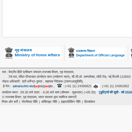
पता : केंद्रीय हिंदी प्रशिक्षण संस्थान,राजभाषा विभाग, गृह मंत्रालय,
7वां तल, पंडित दीनदयाल अंत्‍योदय भवन (पर्यावरण भवन), सी.जी.ओ. काम्पलैक्स, लोदी रोड, नई दिल्ली-110003
नोडल अधिकारी : श्री धर्मेन्द्र कुमार , सहायक निदेशक (टंकण/आशुलिपि),
ई-मेल :
adratschti-dol
nic
in
,
: (+91 11) 24366821
: (+91 11) 24361852
[at]
[dot]
कार्यालय समय : 09.30 बजे प्रात: - 6.00 बजे सायं (सोमवार - शुक्रवार) (+05:30)
[छुटिट्यों की सूची - वर्ष 202
© राजभाषा विभाग, गृह मंत्रालय, भारत सरकार द्वारा स्वामित्व सामग्री.
नियम और शर्तें
|
गोपनीयता नीति
|
कॉपीराइट नीति
|
हाइपरलिंकिंग नीति
|
डिस्क्लेमर