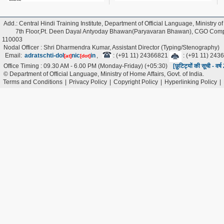
Add.: Central Hindi Training Institute, Department of Official Language, Ministry of
7th Floor,Pt. Deen Dayal Antyoday Bhawan(Paryavaran Bhawan), CGO Comple
110003
Nodal Officer : Shri Dharmendra Kumar, Assistant Director (Typing/Stenography)
Email:
adratschti-dol
nic
in
,
: (+91 11) 24366821
: (+91 11) 243
[at]
[dot]
Office Timing : 09.30 AM - 6.00 PM (Monday-Friday) (+05:30)
[छुटिट्यों की सूची - वर
© Department of Official Language, Ministry of Home Affairs, Govt. of India.
Terms and Conditions
|
Privacy Policy
|
Copyright Policy
|
Hyperlinking Policy
|