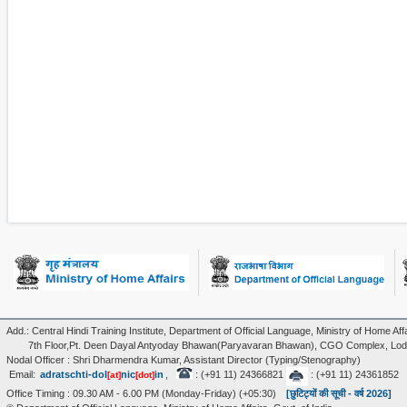
Add.: Central Hindi Training Institute, Department of Official Language, Ministry of Home Affa
7th Floor,Pt. Deen Dayal Antyoday Bhawan(Paryavaran Bhawan), CGO Complex, Lodi
Nodal Officer : Shri Dharmendra Kumar, Assistant Director (Typing/Stenography)
Email:
adratschti-dol
nic
in
,
: (+91 11) 24366821
: (+91 11) 24361852
[at]
[dot]
Office Timing : 09.30 AM - 6.00 PM (Monday-Friday) (+05:30)
[छुटिट्यों की सूची - वर्ष 2026]