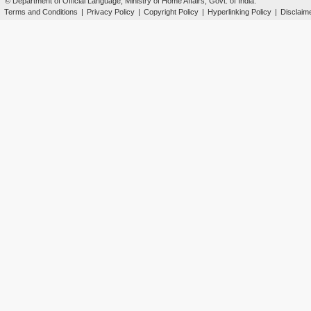
© Department of Official Language, Ministry of Home Affairs, Govt. of India.
Terms and Conditions
|
Privacy Policy
|
Copyright Policy
|
Hyperlinking Policy
|
Disclaim