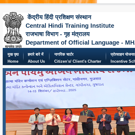
केंद्रीय हिंदी प्रशिक्षण संस्थान
Central Hindi Training Institute
राजभाषा विभाग - गृह मंत्रालय
Department of Official Language - M
मुख पृष्ठ
हमारे बारे में
नागरिक चार्टर
प्रोत्साहन योजनाए
Home
About Us
Citizen's/ Client's Charter
Incentive S
25 को राजभाषा विभाग, गृह मंत्रालय द्वारा
त्मा मंदिर कन्वेंशन सेंटर में पांचवां अखिल
एवं हिंदी दिवस-2025 के अवसर पर नव निर्मित
िक्षण मॉड्यूल’ के लिए सचिव, राजभाषा द्वारा
द, उप निदेशक (हिंदी टंकण एवं हिंदी आशुलिपि)
ीय हिंदी प्रशिक्षण संस्थान, नई दिल्ली को प्रशस्ति