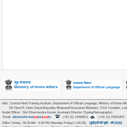
Add.: Central Hindi Training Institute, Department of Official Language, Ministry of Home Affa
7th Floor,Pt. Deen Dayal Antyoday Bhawan(Paryavaran Bhawan), CGO Complex, Lodi
Nodal Officer : Shri Dharmendra Kumar, Assistant Director (Typing/Stenography)
Email:
adratschti-dol
nic
in
,
: (+91 11) 24366821
: (+91 11) 24361852
[at]
[dot]
Office Timing : 09.30 AM - 6.00 PM (Monday-Friday) (+05:30)
[छुटिट्यों की सूची - वर्ष 2026]