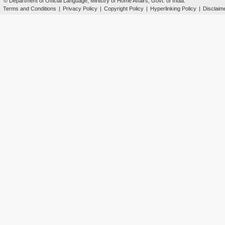
© Department of Official Language, Ministry of Home Affairs, Govt. of India.
Terms and Conditions
|
Privacy Policy
|
Copyright Policy
|
Hyperlinking Policy
|
Disclaim