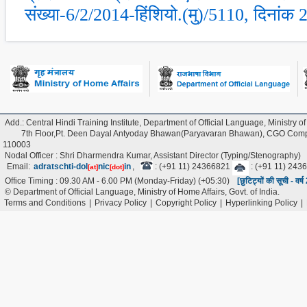
संख्‍या-6/2/2014-हिंशियो.(मु)/5110, दिनांक
Add.: Central Hindi Training Institute, Department of Official Language, Ministry of
7th Floor,Pt. Deen Dayal Antyoday Bhawan(Paryavaran Bhawan), CGO Comple
110003
Nodal Officer : Shri Dharmendra Kumar, Assistant Director (Typing/Stenography)
Email:
adratschti-dol
nic
in
,
: (+91 11) 24366821
: (+91 11) 243
[at]
[dot]
Office Timing : 09.30 AM - 6.00 PM (Monday-Friday) (+05:30)
[छुटिट्यों की सूची - वर
© Department of Official Language, Ministry of Home Affairs, Govt. of India.
Terms and Conditions
|
Privacy Policy
|
Copyright Policy
|
Hyperlinking Policy
|