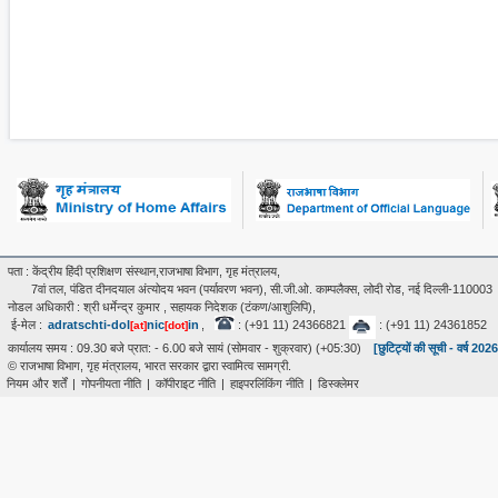
पता : केंद्रीय हिंदी प्रशिक्षण संस्थान,राजभाषा विभाग, गृह मंत्रालय,
7वां तल, पंडित दीनदयाल अंत्‍योदय भवन (पर्यावरण भवन), सी.जी.ओ. काम्पलैक्स, लोदी रोड, नई दिल्ली-110003
नोडल अधिकारी : श्री धर्मेन्द्र कुमार , सहायक निदेशक (टंकण/आशुलिपि),
ई-मेल :
adratschti-dol
nic
in
,
: (+91 11) 24366821
: (+91 11) 24361852
[at]
[dot]
कार्यालय समय : 09.30 बजे प्रात: - 6.00 बजे सायं (सोमवार - शुक्रवार) (+05:30)
[छुटिट्यों की सूची - वर्ष 202
© राजभाषा विभाग, गृह मंत्रालय, भारत सरकार द्वारा स्वामित्व सामग्री.
नियम और शर्तें
|
गोपनीयता नीति
|
कॉपीराइट नीति
|
हाइपरलिंकिंग नीति
|
डिस्क्लेमर