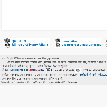
पता : केंद्रीय हिंदी प्रशिक्षण संस्थान,राजभाषा विभाग, गृह मंत्रालय,
7वां तल, पंडित दीनदयाल अंत्‍योदय भवन (पर्यावरण भवन), सी.जी.ओ. काम्पलैक्स, लोदी रोड, नई दिल्ली-110003
नोडल अधिकारी : श्री धर्मेन्द्र कुमार , सहायक निदेशक (टंकण/आशुलिपि),
ई-मेल :
adratschti-dol
nic
in
,
: (+91 11) 24366821
: (+91 11) 24361852
[at]
[dot]
कार्यालय समय : 09.30 बजे प्रात: - 6.00 बजे सायं (सोमवार - शुक्रवार) (+05:30)
[छुटिट्यों की सूची - वर्ष 202
© राजभाषा विभाग, गृह मंत्रालय, भारत सरकार द्वारा स्वामित्व सामग्री.
नियम और शर्तें
|
गोपनीयता नीति
|
कॉपीराइट नीति
|
हाइपरलिंकिंग नीति
|
डिस्क्लेमर