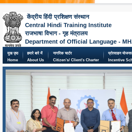
केंद्रीय हिंदी प्रशिक्षण संस्थान
Central Hindi Training Institute
राजभाषा विभाग - गृह मंत्रालय
Department of Official Language - M
मुख पृष्ठ
हमारे बारे में
नागरिक चार्टर
प्रोत्साहन योजनाए
Home
About Us
Citizen's/ Client's Charter
Incentive S
दिनांक 14-15 सितंबर, 2
मंत्रालय द्वारा गांधीनगर, 
सेंटर में पांचवां अखिल भा
दिवस-2025 के अवसर पर नि
संस्थान, नई दिल्ली माननीय
हुए ।