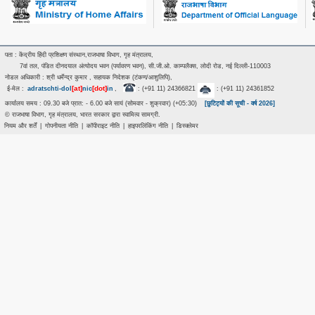
पता : केंद्रीय हिंदी प्रशिक्षण संस्थान,राजभाषा विभाग, गृह मंत्रालय,
7वां तल, पंडित दीनदयाल अंत्‍योदय भवन (पर्यावरण भवन), सी.जी.ओ. काम्पलैक्स, लोदी रोड, नई दिल्ली-110003
नोडल अधिकारी : श्री धर्मेन्द्र कुमार , सहायक निदेशक (टंकण/आशुलिपि),
[at]
[dot]
ई-मेल :
adratschti-dol
nic
in
,
: (+91 11) 24366821
: (+91 11) 24361852
कार्यालय समय : 09.30 बजे प्रात: - 6.00 बजे सायं (सोमवार - शुक्रवार) (+05:30)
[छुटिट्यों की सूची - वर्ष 2026]
© राजभाषा विभाग, गृह मंत्रालय, भारत सरकार द्वारा स्वामित्व सामग्री.
नियम और शर्तें
|
गोपनीयता नीति
|
कॉपीराइट नीति
|
हाइपरलिंकिंग नीति
|
डिस्क्लेमर