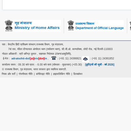
पता : केंद्रीय हिंदी प्रशिक्षण संस्थान,राजभाषा विभाग, गृह मंत्रालय,
7वां तल, पंडित दीनदयाल अंत्‍योदय भवन (पर्यावरण भवन), सी.जी.ओ. काम्पलैक्स, लोदी रोड, नई दिल्ली-110003
नोडल अधिकारी : श्री धर्मेन्द्र कुमार , सहायक निदेशक (टंकण/आशुलिपि),
[at]
[dot]
ई-मेल :
adratschti-dol
nic
in
,
: (+91 11) 24366821
: (+91 11) 24361852
कार्यालय समय : 09.30 बजे प्रात: - 6.00 बजे सायं (सोमवार - शुक्रवार) (+05:30)
[छुटिट्यों की सूची - वर्ष 2026]
© राजभाषा विभाग, गृह मंत्रालय, भारत सरकार द्वारा स्वामित्व सामग्री.
नियम और शर्तें
|
गोपनीयता नीति
|
कॉपीराइट नीति
|
हाइपरलिंकिंग नीति
|
डिस्क्लेमर