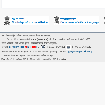
पता : केंद्रीय हिंदी प्रशिक्षण संस्थान,राजभाषा विभाग, गृह मंत्रालय,
7वां तल, पंडित दीनदयाल अंत्‍योदय भवन (पर्यावरण भवन), सी.जी.ओ. काम्पलैक्स, लोदी रोड, नई दिल्ली-110003
नोडल अधिकारी : श्री धर्मेन्द्र कुमार , सहायक निदेशक (टंकण/आशुलिपि),
[at]
[dot]
ई-मेल :
adratschti-dol
nic
in
,
: (+91 11) 24366821
: (+91 11) 24361852
कार्यालय समय : 09.30 बजे प्रात: - 6.00 बजे सायं (सोमवार - शुक्रवार) (+05:30)
[छुटिट्यों की सूची - वर्ष 2026]
© राजभाषा विभाग, गृह मंत्रालय, भारत सरकार द्वारा स्वामित्व सामग्री.
नियम और शर्तें
|
गोपनीयता नीति
|
कॉपीराइट नीति
|
हाइपरलिंकिंग नीति
|
डिस्क्लेमर