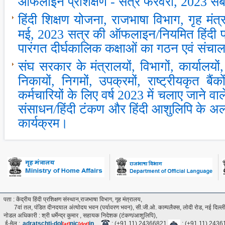
ऑफलाइन प्रशिक्षण - सत्र फरवरी, 2023 संब
हिंदी शिक्षण योजना, राजभाषा विभाग, गृह म
मई, 2023 सत्र की ऑफलाइन/नियमित हिंदी प्रबो
पारंगत दीर्घकालिक कक्षाओं का गठन एवं संचाल
संघ सरकार के मंत्रालयों, विभागों, कार्यालयों,
निकायों, निगमों, उपक्रमों, राष्‍ट्रीयकृत बै
कर्मचारियों के लिए वर्ष 2023 में चलाए जाने व
संसाधन/हिंदी टंकण और हिंदी आशुलिपि के अल
कार्यक्रम।
पता : केंद्रीय हिंदी प्रशिक्षण संस्थान,राजभाषा विभाग, गृह मंत्रालय,
7वां तल, पंडित दीनदयाल अंत्‍योदय भवन (पर्यावरण भवन), सी.जी.ओ. काम्पलैक्स, लोदी रोड, नई दिल
नोडल अधिकारी : श्री धर्मेन्द्र कुमार , सहायक निदेशक (टंकण/आशुलिपि),
ई-मेल :
adratschti-dol
nic
in
,
: (+91 11) 24366821
: (+91 11) 243
[at]
[dot]