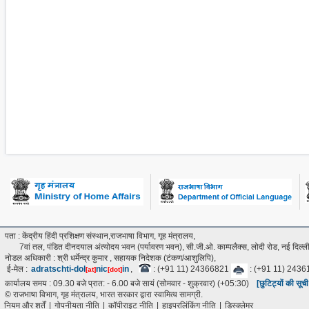
पता : केंद्रीय हिंदी प्रशिक्षण संस्थान,राजभाषा विभाग, गृह मंत्रालय,
7वां तल, पंडित दीनदयाल अंत्‍योदय भवन (पर्यावरण भवन), सी.जी.ओ. काम्पलैक्स, लोदी रोड, नई दिल
नोडल अधिकारी : श्री धर्मेन्द्र कुमार , सहायक निदेशक (टंकण/आशुलिपि),
ई-मेल :
adratschti-dol
nic
in
,
: (+91 11) 24366821
: (+91 11) 243
[at]
[dot]
कार्यालय समय : 09.30 बजे प्रात: - 6.00 बजे सायं (सोमवार - शुक्रवार) (+05:30)
[छुटिट्यों की सूच
© राजभाषा विभाग, गृह मंत्रालय, भारत सरकार द्वारा स्वामित्व सामग्री.
नियम और शर्तें
|
गोपनीयता नीति
|
कॉपीराइट नीति
|
हाइपरलिंकिंग नीति
|
डिस्क्लेमर