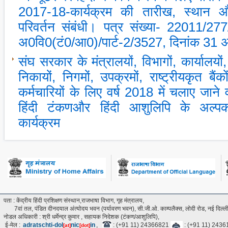
2017-18-कार्यक्रम की तारीख, स्‍थान औ
परिवर्तन संबंधी। पत्र संख्‍या- 22011/27
अ0वि0(टं0/आ0)/पार्ट-2/3527, दिनांक 31 अ
संघ सरकार के मंत्रालयों, विभागों, कार्यालयों,
निकायों, निगमों, उपक्रमों, राष्‍ट्रीयकृत बै
कर्मचारियों के लिए वर्ष 2018 में चलाए जाने 
हिंदी टंकणऔर हिंदी आशुलिपि के अल्प
कार्यक्रम
पता : केंद्रीय हिंदी प्रशिक्षण संस्थान,राजभाषा विभाग, गृह मंत्रालय,
7वां तल, पंडित दीनदयाल अंत्‍योदय भवन (पर्यावरण भवन), सी.जी.ओ. काम्पलैक्स, लोदी रोड, नई दिल
नोडल अधिकारी : श्री धर्मेन्द्र कुमार , सहायक निदेशक (टंकण/आशुलिपि),
ई-मेल :
adratschti-dol
nic
in
,
: (+91 11) 24366821
: (+91 11) 243
[at]
[dot]