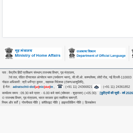
पता : केंद्रीय हिंदी प्रशिक्षण संस्थान,राजभाषा विभाग, गृह मंत्रालय,
7वां तल, पंडित दीनदयाल अंत्‍योदय भवन (पर्यावरण भवन), सी.जी.ओ. काम्पलैक्स, लोदी रोड, नई दिल्ली-110003
नोडल अधिकारी : श्री धर्मेन्द्र कुमार , सहायक निदेशक (टंकण/आशुलिपि),
ई-मेल :
adratschti-dol
nic
in
,
: (+91 11) 24366821
: (+91 11) 24361852
[at]
[dot]
कार्यालय समय : 09.30 बजे प्रात: - 6.00 बजे सायं (सोमवार - शुक्रवार) (+05:30)
[छुटिट्यों की सूची - वर्ष 202
© राजभाषा विभाग, गृह मंत्रालय, भारत सरकार द्वारा स्वामित्व सामग्री.
नियम और शर्तें
|
गोपनीयता नीति
|
कॉपीराइट नीति
|
हाइपरलिंकिंग नीति
|
डिस्क्लेमर