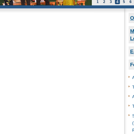
1
2
3
4
5
6
O
M
L
E
F