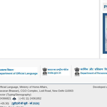
P
fficial Language, Ministry of Home Affairs,
Developed a
varan Bhawan), CGO Complex, Lodi Road, New Delhi-110003
ector (Typing/Stenography)
) 24366821
: (+91 11) 24361852
 (+05:30)
[छुटिट्यों की सूची - वर्ष 2026]