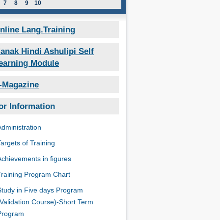
7
8
9
10
nline Lang.Training
anak Hindi Ashulipi Self
earning Module
-Magazine
or Information
Administration
Targets of Training
Achievements in figures
Training Program Chart
Study in Five days Program
(Validation Course)-Short Term
Program