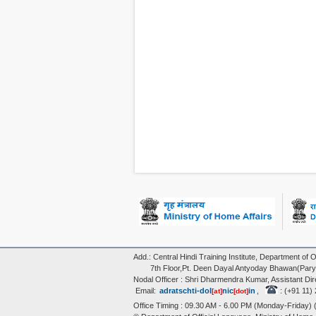
Add.: Central Hindi Training Institute, Department of O
7th Floor,Pt. Deen Dayal Antyoday Bhawan(Parya
Nodal Officer : Shri Dharmendra Kumar, Assistant Dir
Email:
adratschti-dol
nic
in
,
: (+91 11
[at]
[dot]
Office Timing : 09.30 AM - 6.00 PM (Monday-Friday)