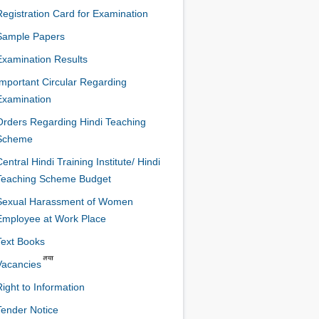
Registration Card for Examination
Sample Papers
Examination Results
Important Circular Regarding
Examination
Orders Regarding Hindi Teaching
Scheme
entral Hindi Training Institute/ Hindi
Teaching Scheme Budget
Sexual Harassment of Women
Employee at Work Place
Text Books
Vacancies
Right to Information
Tender Notice