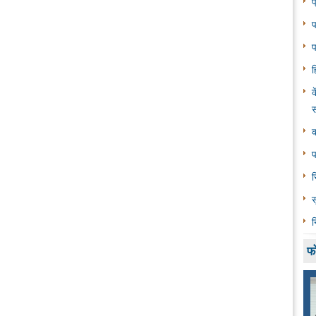
प
प
प
ह
क
स
क
प
र
स
न
फ