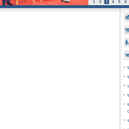
1
2
3
4
5
6
ऑन
मा
ई
ज
प
प
उ
प
प
C
प