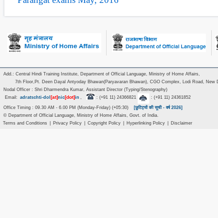
Add.: Central Hindi Training Institute, Department of Official Language, Ministry of Home Affairs,
7th Floor,Pt. Deen Dayal Antyoday Bhawan(Paryavaran Bhawan), CGO Complex, Lodi Road, New D
Nodal Officer : Shri Dharmendra Kumar, Assistant Director (Typing/Stenography)
[at]
[dot]
Email:
adratschti-dol
nic
in
,
: (+91 11) 24366821
: (+91 11) 24361852
Office Timing : 09.30 AM - 6.00 PM (Monday-Friday) (+05:30)
[छुटिट्यों की सूची - वर्ष 2026]
© Department of Official Language, Ministry of Home Affairs, Govt. of India.
Terms and Conditions
|
Privacy Policy
|
Copyright Policy
|
Hyperlinking Policy
|
Disclaimer