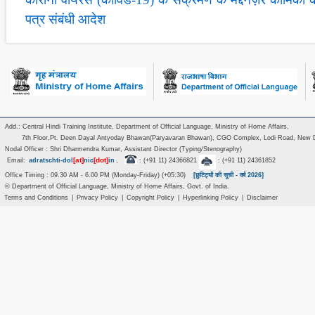
पत्र संबंधी आदेश
Add.: Central Hindi Training Institute, Department of Official Language, Ministry of Home Affairs,
7th Floor,Pt. Deen Dayal Antyoday Bhawan(Paryavaran Bhawan), CGO Complex, Lodi Road, New D
Nodal Officer : Shri Dharmendra Kumar, Assistant Director (Typing/Stenography)
[at]
[dot]
Email:
adratschti-dol
nic
in
,
: (+91 11) 24366821
: (+91 11) 24361852
Office Timing : 09.30 AM - 6.00 PM (Monday-Friday) (+05:30)
[छुटिट्यों की सूची - वर्ष 2026]
© Department of Official Language, Ministry of Home Affairs, Govt. of India.
Terms and Conditions
|
Privacy Policy
|
Copyright Policy
|
Hyperlinking Policy
|
Disclaimer