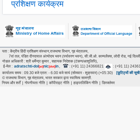
प्रशिक्षण कार्यक्रम
पता : केंद्रीय हिंदी प्रशिक्षण संस्थान,राजभाषा विभाग, गृह मंत्रालय,
7वां तल, पंडित दीनदयाल अंत्‍योदय भवन (पर्यावरण भवन), सी.जी.ओ. काम्पलैक्स, लोदी रोड, नई दिल
नोडल अधिकारी : श्री धर्मेन्द्र कुमार , सहायक निदेशक (टंकण/आशुलिपि),
ई-मेल :
adratschti-dol
nic
in
,
: (+91 11) 24366821
: (+91 11) 243
[at]
[dot]
कार्यालय समय : 09.30 बजे प्रात: - 6.00 बजे सायं (सोमवार - शुक्रवार) (+05:30)
[छुटिट्यों की सूच
© राजभाषा विभाग, गृह मंत्रालय, भारत सरकार द्वारा स्वामित्व सामग्री.
नियम और शर्तें
|
गोपनीयता नीति
|
कॉपीराइट नीति
|
हाइपरलिंकिंग नीति
|
डिस्क्लेमर