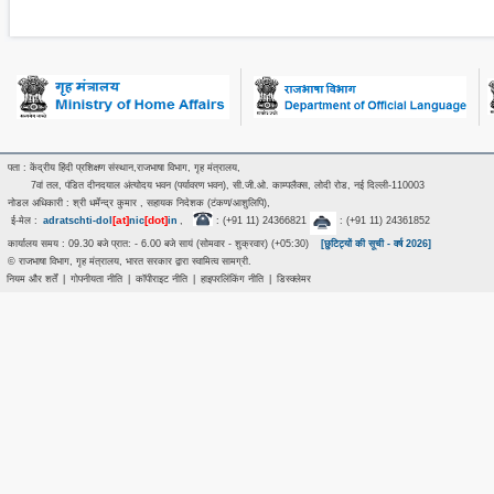
पता : केंद्रीय हिंदी प्रशिक्षण संस्थान,राजभाषा विभाग, गृह मंत्रालय,
7वां तल, पंडित दीनदयाल अंत्‍योदय भवन (पर्यावरण भवन), सी.जी.ओ. काम्पलैक्स, लोदी रोड, नई दिल्ली-110003
नोडल अधिकारी : श्री धर्मेन्द्र कुमार , सहायक निदेशक (टंकण/आशुलिपि),
[at]
[dot]
ई-मेल :
adratschti-dol
nic
in
,
: (+91 11) 24366821
: (+91 11) 24361852
कार्यालय समय : 09.30 बजे प्रात: - 6.00 बजे सायं (सोमवार - शुक्रवार) (+05:30)
[छुटिट्यों की सूची - वर्ष 2026]
© राजभाषा विभाग, गृह मंत्रालय, भारत सरकार द्वारा स्वामित्व सामग्री.
नियम और शर्तें
|
गोपनीयता नीति
|
कॉपीराइट नीति
|
हाइपरलिंकिंग नीति
|
डिस्क्लेमर