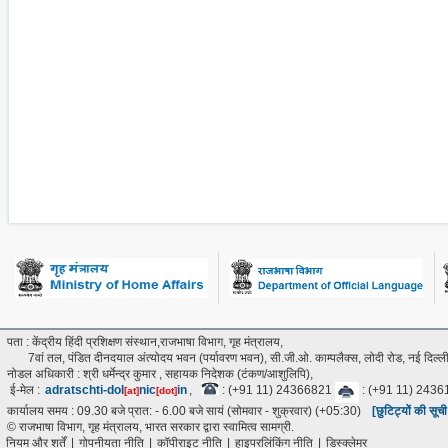
पता : केंद्रीय हिंदी प्रशिक्षण संस्थान,राजभाषा विभाग, गृह मंत्रालय,
7वां तल, पंडित दीनदयाल अंत्‍योदय भवन (पर्यावरण भवन), सी.जी.ओ. काम्पलैक्स, लोदी रोड, नई दिल
नोडल अधिकारी : श्री धर्मेन्द्र कुमार , सहायक निदेशक (टंकण/आशुलिपि),
ई-मेल :
adratschti-dol
nic
in
,
: (+91 11) 24366821
: (+91 11) 243
[at]
[dot]
कार्यालय समय : 09.30 बजे प्रात: - 6.00 बजे सायं (सोमवार - शुक्रवार) (+05:30)
[छुटिट्यों की सूच
© राजभाषा विभाग, गृह मंत्रालय, भारत सरकार द्वारा स्वामित्व सामग्री.
नियम और शर्तें
|
गोपनीयता नीति
|
कॉपीराइट नीति
|
हाइपरलिंकिंग नीति
|
डिस्क्लेमर