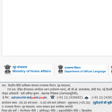
पता : केंद्रीय हिंदी प्रशिक्षण संस्थान,राजभाषा विभाग, गृह मंत्रालय,
7वां तल, पंडित दीनदयाल अंत्‍योदय भवन (पर्यावरण भवन), सी.जी.ओ. काम्पलैक्स, लोदी रोड, नई दिल
नोडल अधिकारी : श्री धर्मेन्द्र कुमार , सहायक निदेशक (टंकण/आशुलिपि),
ई-मेल :
adratschti-dol
nic
in
,
: (+91 11) 24366821
: (+91 11) 243
[at]
[dot]
कार्यालय समय : 09.30 बजे प्रात: - 6.00 बजे सायं (सोमवार - शुक्रवार) (+05:30)
[छुटिट्यों की सूच
© राजभाषा विभाग, गृह मंत्रालय, भारत सरकार द्वारा स्वामित्व सामग्री.
नियम और शर्तें
|
गोपनीयता नीति
|
कॉपीराइट नीति
|
हाइपरलिंकिंग नीति
|
डिस्क्लेमर