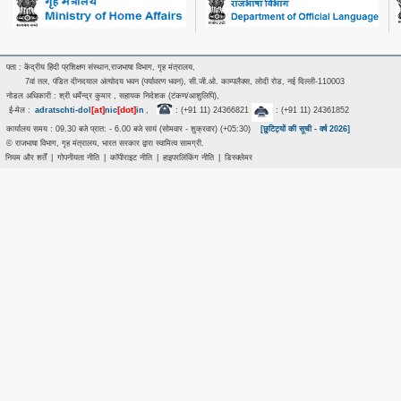
पता : केंद्रीय हिंदी प्रशिक्षण संस्थान,राजभाषा विभाग, गृह मंत्रालय,
7वां तल, पंडित दीनदयाल अंत्‍योदय भवन (पर्यावरण भवन), सी.जी.ओ. काम्पलैक्स, लोदी रोड, नई दिल्ली-110003
नोडल अधिकारी : श्री धर्मेन्द्र कुमार , सहायक निदेशक (टंकण/आशुलिपि),
[at]
[dot]
ई-मेल :
adratschti-dol
nic
in
,
: (+91 11) 24366821
: (+91 11) 24361852
कार्यालय समय : 09.30 बजे प्रात: - 6.00 बजे सायं (सोमवार - शुक्रवार) (+05:30)
[छुटिट्यों की सूची - वर्ष 2026]
© राजभाषा विभाग, गृह मंत्रालय, भारत सरकार द्वारा स्वामित्व सामग्री.
नियम और शर्तें
|
गोपनीयता नीति
|
कॉपीराइट नीति
|
हाइपरलिंकिंग नीति
|
डिस्क्लेमर