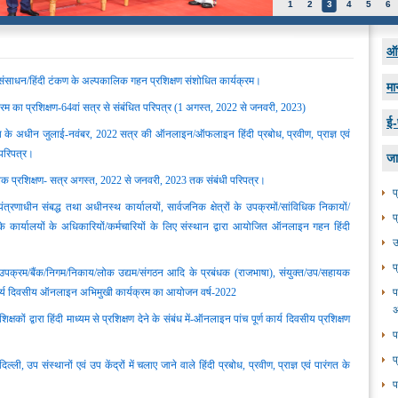
1
2
3
4
5
6
ऑन
द संसाधन/हिंदी टंकण के अल्पकालिक गहन प्रशिक्षण संशोधित कार्यक्रम।
मा
यक्रम का प्रशिक्षण-64वां सत्र से संबंधित परिपत्र (1 अगस्‍त, 2022 से जनवरी, 2023)
ई-
ालय के अधीन जुलाई-नवंबर, 2022 सत्र की ऑनलाइन/ऑफलाइन हिंदी प्रबोध, प्रवीण, प्राज्ञ एवं
 परिपत्र।
जा
िक प्रशिक्षण- सत्र अगस्‍त, 2022 से जनवरी, 2023 तक संबंधी परिपत्र।
प
्रणाधीन संबद्ध तथा अधीनस्‍थ कार्यालयों, सार्वजनिक क्षेत्रों के उपक्रमों/सांविधिक निकायों/
प
ि के कार्यालयों के अधिकारियों/कर्मचारियों के लिए संस्‍थान द्वारा आयोजित ऑनलाइन गहन हिंदी
उ
प
उपक्रम/बैंक/निगम/निकाय/लोक उद्यम/संगठन आदि के प्रबंधक (राजभाषा), संयुक्‍त/उप/सहायक
 कार्य दिवसीय ऑनलाइन अभिमुखी कार्यक्रम का आयोजन वर्ष-2022
प
अ
िक्षकों द्वारा हिंदी माध्‍यम से प्रशिक्षण देने के संबंध में-ऑनलाइन पांच पूर्ण कार्य दिवसीय प्रशिक्षण
प
प
दिल्‍ली, उप संस्‍थानों एवं उप केंद्रों में चलाए जाने वाले हिंदी प्रबोध, प्रवीण, प्राज्ञ एवं पारंगत के
प