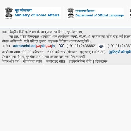
पता : केंद्रीय हिंदी प्रशिक्षण संस्थान,राजभाषा विभाग, गृह मंत्रालय,
7वां तल, पंडित दीनदयाल अंत्‍योदय भवन (पर्यावरण भवन), सी.जी.ओ. काम्पलैक्स, लोदी रोड, नई दिल
नोडल अधिकारी : श्री धर्मेन्द्र कुमार , सहायक निदेशक (टंकण/आशुलिपि),
ई-मेल :
adratschti-dol
nic
in
,
: (+91 11) 24366821
: (+91 11) 243
[at]
[dot]
कार्यालय समय : 09.30 बजे प्रात: - 6.00 बजे सायं (सोमवार - शुक्रवार) (+05:30)
[छुटिट्यों की सूच
© राजभाषा विभाग, गृह मंत्रालय, भारत सरकार द्वारा स्वामित्व सामग्री.
नियम और शर्तें
|
गोपनीयता नीति
|
कॉपीराइट नीति
|
हाइपरलिंकिंग नीति
|
डिस्क्लेमर